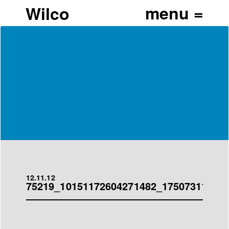
Wilco
12.11.12
75219_10151172604271482_1750731141_