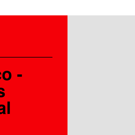
o -
s
al